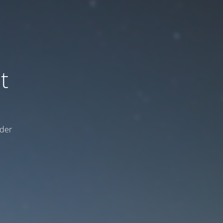
t
 der